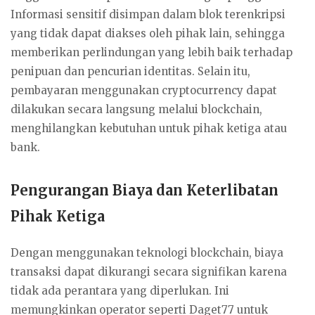
Informasi sensitif disimpan dalam blok terenkripsi
yang tidak dapat diakses oleh pihak lain, sehingga
memberikan perlindungan yang lebih baik terhadap
penipuan dan pencurian identitas. Selain itu,
pembayaran menggunakan cryptocurrency dapat
dilakukan secara langsung melalui blockchain,
menghilangkan kebutuhan untuk pihak ketiga atau
bank.
Pengurangan Biaya dan Keterlibatan
Pihak Ketiga
Dengan menggunakan teknologi blockchain, biaya
transaksi dapat dikurangi secara signifikan karena
tidak ada perantara yang diperlukan. Ini
memungkinkan operator seperti Daget77 untuk