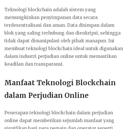
Teknologi blockchain adalah sistem yang
memungkinkan penyimpanan data secara
terdesentralisasi dan aman. Data disimpan dalam
blok yang saling terhubung dan dienkripsi, sehingga
tidak dapat dimanipulasi oleh pihak manapun. Ini
membuat teknologi blockchain ideal untuk digunakan
dalam industri perjudian online untuk memastikan
keadilan dan transparansi.
Manfaat Teknologi Blockchain
dalam Perjudian Online
Penerapan teknologi blockchain dalam perjudian
online dapat memberikan sejumlah manfaat yang
signifikan bagi para pemain dan operator seperti