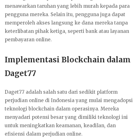
menawarkan taruhan yang lebih murah kepada para
pengguna mereka. Selain itu, pengguna juga dapat
memperoleh akses langsung ke dana mereka tanpa
keterlibatan pihak ketiga, seperti bank atau layanan
pembayaran online.
Implementasi Blockchain dalam
Daget77
Daget77 adalah salah satu dari sedikit platform
perjudian online di Indonesia yang mulai mengadopsi
teknologi blockchain dalam operasinya. Mereka
menyadari potensi besar yang dimiliki teknologi ini
untuk meningkatkan keamanan, keadilan, dan
efisiensi dalam perjudian online.