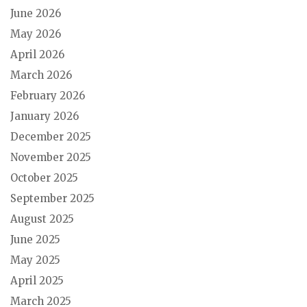
June 2026
May 2026
April 2026
March 2026
February 2026
January 2026
December 2025
November 2025
October 2025
September 2025
August 2025
June 2025
May 2025
April 2025
March 2025