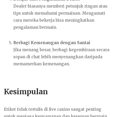
Dealer biasanya memberi petunjuk ringan atau
tips untuk memahami permainan. Mengamati
cara mereka bekerja bisa meningkatkan
pengalaman bermain.
Berbagi Kemenangan dengan Santai
Jika menang besar, berbagi kegembiraan secara
sopan di chat lebih menyenangkan daripada
memamerkan kemenangan.
Kesimpulan
Etiket tidak tertulis di live casino sangat penting
untuk menjaga kenyamanan dan keseruan bermain.