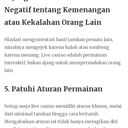
Negatif tentang Kemenangan
atau Kekalahan Orang Lain
Hindari mengomentari hasil taruhan pemain lain,
misalnya mengejek karena kalah atau sombong
karena menang. Live casino adalah permainan
interaktif, bukan ajang untuk mempermalukan orang
lain.
5. Patuhi Aturan Permainan
Setiap meja live casino memiliki aturan khusus, mulai
dari minimal taruhan hingga cara bertaruh.
Mengabaikan aturan ini tidak hanya merugikan diri