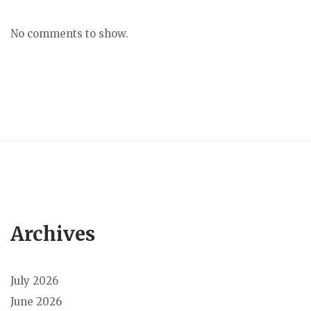
No comments to show.
Archives
July 2026
June 2026