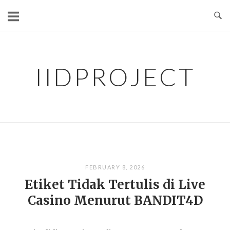
Skip
to
content
IIDPROJECT
FEBRUARY 8, 2026
Etiket Tidak Tertulis di Live
Casino Menurut BANDIT4D