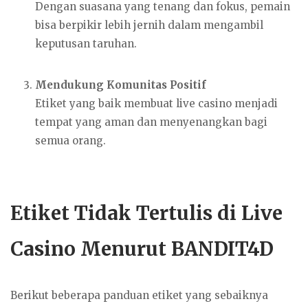
Dengan suasana yang tenang dan fokus, pemain
bisa berpikir lebih jernih dalam mengambil
keputusan taruhan.
Mendukung Komunitas Positif
Etiket yang baik membuat live casino menjadi
tempat yang aman dan menyenangkan bagi
semua orang.
Etiket Tidak Tertulis di Live
Casino Menurut BANDIT4D
Berikut beberapa panduan etiket yang sebaiknya