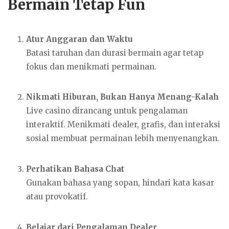
Bermain Tetap Fun
Atur Anggaran dan Waktu
Batasi taruhan dan durasi bermain agar tetap
fokus dan menikmati permainan.
Nikmati Hiburan, Bukan Hanya Menang-Kalah
Live casino dirancang untuk pengalaman
interaktif. Menikmati dealer, grafis, dan interaksi
sosial membuat permainan lebih menyenangkan.
Perhatikan Bahasa Chat
Gunakan bahasa yang sopan, hindari kata kasar
atau provokatif.
Belajar dari Pengalaman Dealer