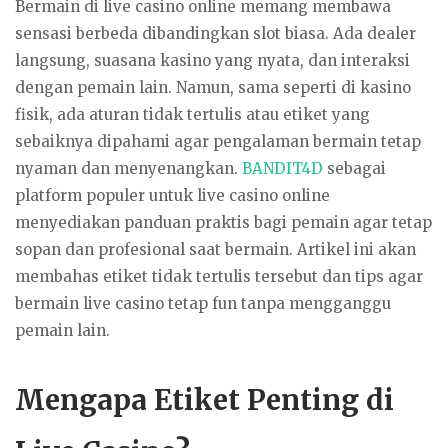
Bermain di live casino online memang membawa
sensasi berbeda dibandingkan slot biasa. Ada dealer
langsung, suasana kasino yang nyata, dan interaksi
dengan pemain lain. Namun, sama seperti di kasino
fisik, ada aturan tidak tertulis atau etiket yang
sebaiknya dipahami agar pengalaman bermain tetap
nyaman dan menyenangkan.
BANDIT4D
sebagai
platform populer untuk live casino online
menyediakan panduan praktis bagi pemain agar tetap
sopan dan profesional saat bermain. Artikel ini akan
membahas etiket tidak tertulis tersebut dan tips agar
bermain live casino tetap fun tanpa mengganggu
pemain lain.
Mengapa Etiket Penting di