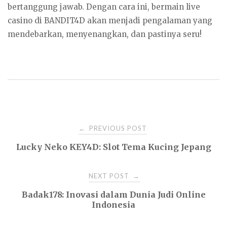
bertanggung jawab. Dengan cara ini, bermain live
casino di BANDIT4D akan menjadi pengalaman yang
mendebarkan, menyenangkan, dan pastinya seru!
Post
PREVIOUS POST
←
Lucky Neko KEY4D: Slot Tema Kucing Jepang
navigation
NEXT POST
→
Badak178: Inovasi dalam Dunia Judi Online
Indonesia