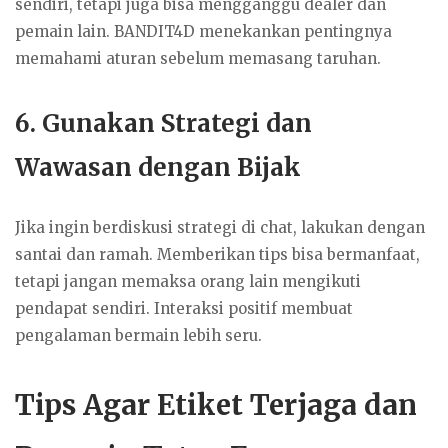
sendiri, tetapi juga bisa mengganggu dealer dan
pemain lain. BANDIT4D menekankan pentingnya
memahami aturan sebelum memasang taruhan.
6. Gunakan Strategi dan
Wawasan dengan Bijak
Jika ingin berdiskusi strategi di chat, lakukan dengan
santai dan ramah. Memberikan tips bisa bermanfaat,
tetapi jangan memaksa orang lain mengikuti
pendapat sendiri. Interaksi positif membuat
pengalaman bermain lebih seru.
Tips Agar Etiket Terjaga dan