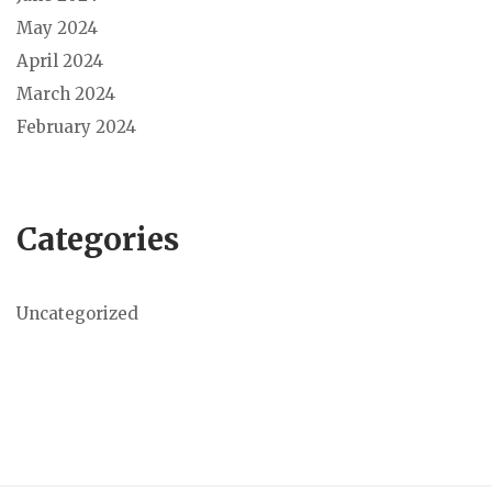
May 2024
April 2024
March 2024
February 2024
Categories
Uncategorized