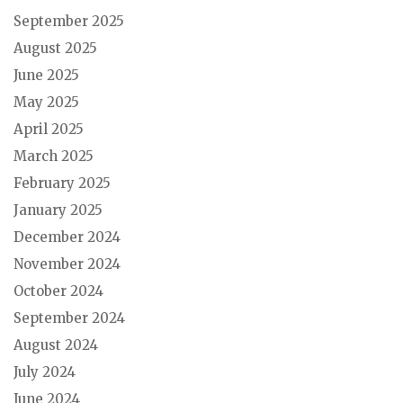
September 2025
August 2025
June 2025
May 2025
April 2025
March 2025
February 2025
January 2025
December 2024
November 2024
October 2024
September 2024
August 2024
July 2024
June 2024