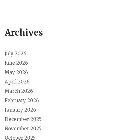
Archives
July 2026
June 2026
May 2026
April 2026
March 2026
February 2026
January 2026
December 2025
November 2025
October 2025