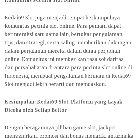
Komunitas Pecinta Slot Online
Kedai69 Slot juga menjadi tempat berkumpulnya
komunitas pecinta slot online. Para pemain dapat
berinteraksi satu sama lain, bertukar pengalaman,
tips, dan strategi, serta saling memberikan dukungan
dalam perjalanan mereka dalam dunia perjudian
online. Komunitas ini memberikan rasa solidaritas
dan persahabatan di antara para pecinta slot online di
Indonesia, membuat pengalaman bermain di Kedai69
Slot menjadi lebih berarti dan memuaskan.
Kesimpulan: Kedai69 Slot, Platform yang Layak
Dicoba oleh Setiap Bettor
Dengan beragamnya pilihan game slot, jackpot
menggiurkan, promosi dan bonus menarik, antarmuka