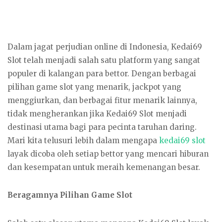
Dalam jagat perjudian online di Indonesia, Kedai69
Slot telah menjadi salah satu platform yang sangat
populer di kalangan para bettor. Dengan berbagai
pilihan game slot yang menarik, jackpot yang
menggiurkan, dan berbagai fitur menarik lainnya,
tidak mengherankan jika Kedai69 Slot menjadi
destinasi utama bagi para pecinta taruhan daring.
Mari kita telusuri lebih dalam mengapa
kedai69 slot
layak dicoba oleh setiap bettor yang mencari hiburan
dan kesempatan untuk meraih kemenangan besar.
Beragamnya Pilihan Game Slot