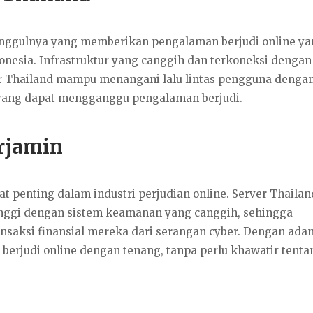
unggulnya yang memberikan pengalaman berjudi online y
donesia. Infrastruktur yang canggih dan terkoneksi dengan
er Thailand mampu menangani lalu lintas pengguna denga
s yang dapat mengganggu pengalaman berjudi.
rjamin
penting dalam industri perjudian online. Server Thailan
nggi dengan sistem keamanan yang canggih, sehingga
ansaksi finansial mereka dari serangan cyber. Dengan ada
berjudi online dengan tenang, tanpa perlu khawatir tenta