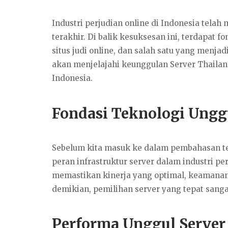
Industri perjudian online di Indonesia tel
terakhir. Di balik kesuksesan ini, terdapat 
situs judi online, dan salah satu yang menjad
akan menjelajahi keunggulan Server Thailan
Indonesia.
Fondasi Teknologi Unggu
Sebelum kita masuk ke dalam pembahasan 
peran infrastruktur server dalam industri perj
memastikan kinerja yang optimal, keamana
demikian, pemilihan server yang tepat sanga
Performa Unggul Server