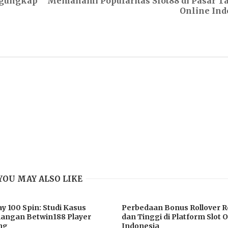
engungkap
Memahami Popularitas Slot88 di Pasar T
Online Ind
YOU MAY ALSO LIKE
y 100 Spin: Studi Kasus
Perbedaan Bonus Rollover 
ngan Betwin188 Player
dan Tinggi di Platform Slot 
ng
Indonesia