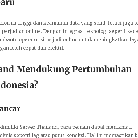
baru
forma tinggi dan keamanan data yang solid, tetapi juga t
 perjudian online. Dengan integrasi teknologi seperti kec
embantu operator situs judi online untuk meningkatkan la
n lebih cepat dan efektif.
land Mendukung Pertumbuhan
ndonesia?
ancar
 dimiliki Server Thailand, para pemain dapat menikmati
knis seperti lag atau putus koneksi. Hal ini memastikan 