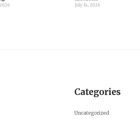
 2026
July 14, 2026
Categories
Uncategorized