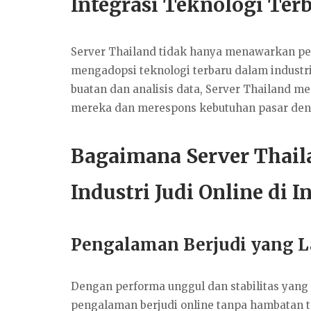
Integrasi Teknologi Ter
Server Thailand tidak hanya menawarkan per
mengadopsi teknologi terbaru dalam industri
buatan dan analisis data, Server Thailand m
mereka dan merespons kebutuhan pasar denga
Bagaimana Server Thai
Industri Judi Online di I
Pengalaman Berjudi yang L
Dengan performa unggul dan stabilitas yang
pengalaman berjudi online tanpa hambatan te