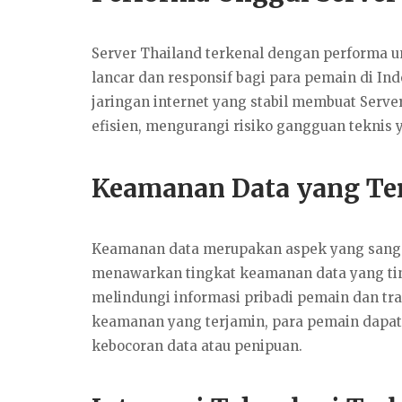
Server Thailand terkenal dengan performa 
lancar dan responsif bagi para pemain di In
jaringan internet yang stabil membuat Serv
efisien, mengurangi risiko gangguan tekni
Keamanan Data yang Te
Keamanan data merupakan aspek yang sangat 
menawarkan tingkat keamanan data yang ti
melindungi informasi pribadi pemain dan tr
keamanan yang terjamin, para pemain dapat 
kebocoran data atau penipuan.