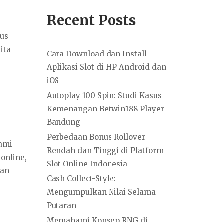
Recent Posts
tus-
ita
Cara Download dan Install
Aplikasi Slot di HP Android dan
iOS
Autoplay 100 Spin: Studi Kasus
Kemenangan Betwin188 Player
Bandung
Perbedaan Bonus Rollover
ami
Rendah dan Tinggi di Platform
 online,
Slot Online Indonesia
gan
Cash Collect-Style:
Mengumpulkan Nilai Selama
Putaran
Memahami Konsep RNG di