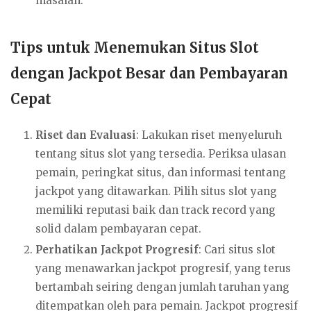
masalah.
Tips untuk Menemukan Situs Slot
dengan Jackpot Besar dan Pembayaran
Cepat
Riset dan Evaluasi
: Lakukan riset menyeluruh
tentang situs slot yang tersedia. Periksa ulasan
pemain, peringkat situs, dan informasi tentang
jackpot yang ditawarkan. Pilih situs slot yang
memiliki reputasi baik dan track record yang
solid dalam pembayaran cepat.
Perhatikan Jackpot Progresif
: Cari situs slot
yang menawarkan jackpot progresif, yang terus
bertambah seiring dengan jumlah taruhan yang
ditempatkan oleh para pemain. Jackpot progresif