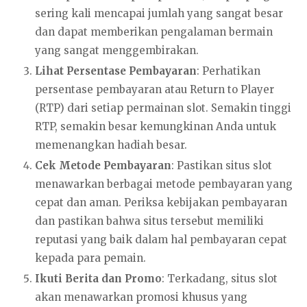
sering kali mencapai jumlah yang sangat besar
dan dapat memberikan pengalaman bermain
yang sangat menggembirakan.
Lihat Persentase Pembayaran
: Perhatikan
persentase pembayaran atau Return to Player
(RTP) dari setiap permainan slot. Semakin tinggi
RTP, semakin besar kemungkinan Anda untuk
memenangkan hadiah besar.
Cek Metode Pembayaran
: Pastikan situs slot
menawarkan berbagai metode pembayaran yang
cepat dan aman. Periksa kebijakan pembayaran
dan pastikan bahwa situs tersebut memiliki
reputasi yang baik dalam hal pembayaran cepat
kepada para pemain.
Ikuti Berita dan Promo
: Terkadang, situs slot
akan menawarkan promosi khusus yang