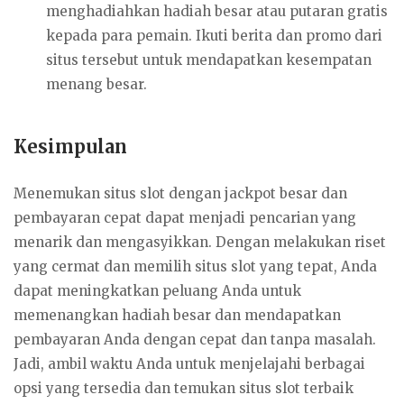
menghadiahkan hadiah besar atau putaran gratis
kepada para pemain. Ikuti berita dan promo dari
situs tersebut untuk mendapatkan kesempatan
menang besar.
Kesimpulan
Menemukan situs slot dengan jackpot besar dan
pembayaran cepat dapat menjadi pencarian yang
menarik dan mengasyikkan. Dengan melakukan riset
yang cermat dan memilih situs slot yang tepat, Anda
dapat meningkatkan peluang Anda untuk
memenangkan hadiah besar dan mendapatkan
pembayaran Anda dengan cepat dan tanpa masalah.
Jadi, ambil waktu Anda untuk menjelajahi berbagai
opsi yang tersedia dan temukan situs slot terbaik