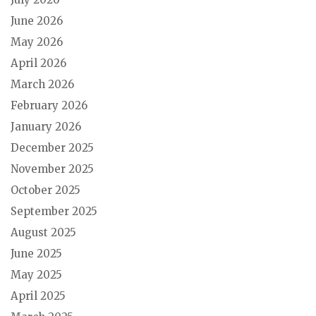
June 2026
May 2026
April 2026
March 2026
February 2026
January 2026
December 2025
November 2025
October 2025
September 2025
August 2025
June 2025
May 2025
April 2025