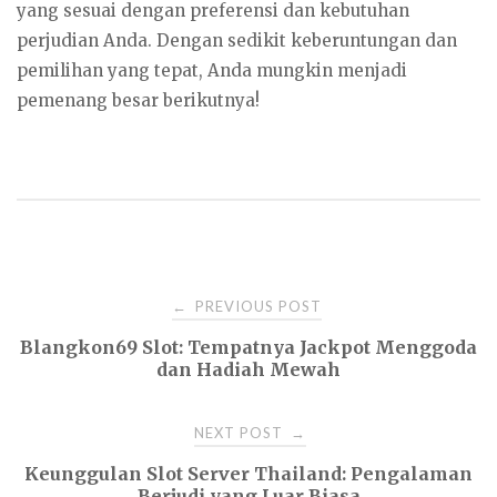
yang sesuai dengan preferensi dan kebutuhan
perjudian Anda. Dengan sedikit keberuntungan dan
pemilihan yang tepat, Anda mungkin menjadi
pemenang besar berikutnya!
Post
PREVIOUS POST
←
Blangkon69 Slot: Tempatnya Jackpot Menggoda
navigation
dan Hadiah Mewah
NEXT POST
→
Keunggulan Slot Server Thailand: Pengalaman
Berjudi yang Luar Biasa