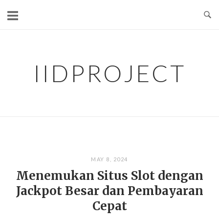
Skip
to
content
IIDPROJECT
MAY 8, 2024
Menemukan Situs Slot dengan
Jackpot Besar dan Pembayaran
Cepat