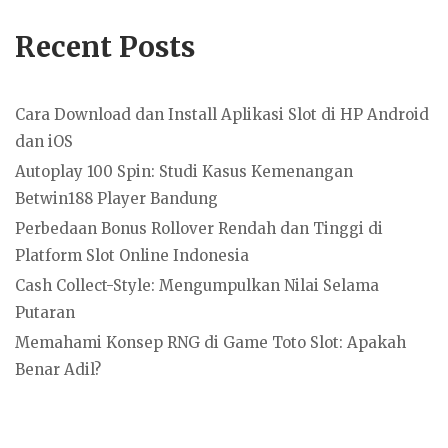
Recent Posts
Cara Download dan Install Aplikasi Slot di HP Android
dan iOS
Autoplay 100 Spin: Studi Kasus Kemenangan
Betwin188 Player Bandung
Perbedaan Bonus Rollover Rendah dan Tinggi di
Platform Slot Online Indonesia
Cash Collect-Style: Mengumpulkan Nilai Selama
Putaran
Memahami Konsep RNG di Game Toto Slot: Apakah
Benar Adil?