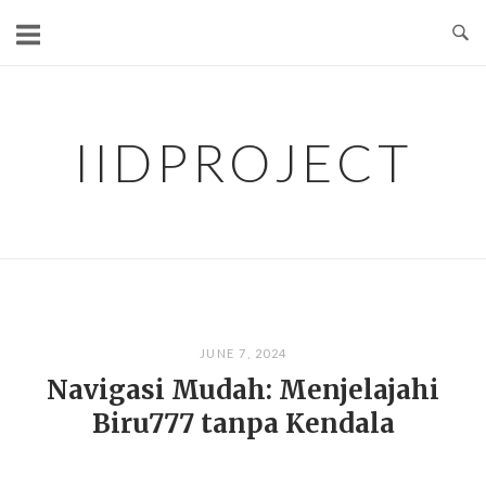
Skip
to
content
IIDPROJECT
JUNE 7, 2024
Navigasi Mudah: Menjelajahi
Biru777 tanpa Kendala