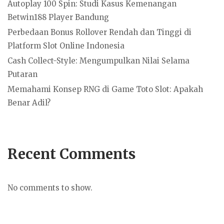
Autoplay 100 Spin: Studi Kasus Kemenangan
Betwin188 Player Bandung
Perbedaan Bonus Rollover Rendah dan Tinggi di
Platform Slot Online Indonesia
Cash Collect-Style: Mengumpulkan Nilai Selama
Putaran
Memahami Konsep RNG di Game Toto Slot: Apakah
Benar Adil?
Recent Comments
No comments to show.