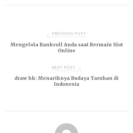
Post
PREVIOUS POST
←
Mengelola Bankroll Anda saat Bermain Slot
navigation
Online
NEXT POST
→
draw hk: Menariknya Budaya Taruhan di
Indonesia