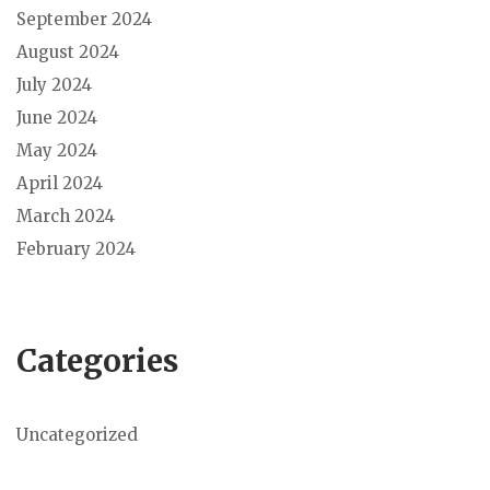
September 2024
August 2024
July 2024
June 2024
May 2024
April 2024
March 2024
February 2024
Categories
Uncategorized