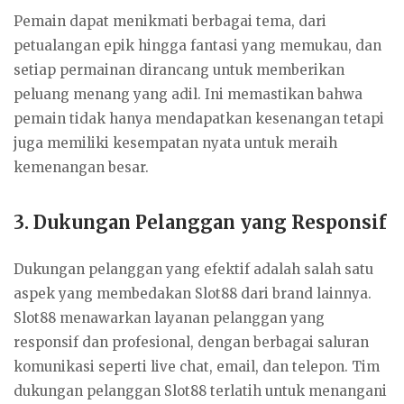
Pemain dapat menikmati berbagai tema, dari
petualangan epik hingga fantasi yang memukau, dan
setiap permainan dirancang untuk memberikan
peluang menang yang adil. Ini memastikan bahwa
pemain tidak hanya mendapatkan kesenangan tetapi
juga memiliki kesempatan nyata untuk meraih
kemenangan besar.
3. Dukungan Pelanggan yang Responsif
Dukungan pelanggan yang efektif adalah salah satu
aspek yang membedakan Slot88 dari brand lainnya.
Slot88 menawarkan layanan pelanggan yang
responsif dan profesional, dengan berbagai saluran
komunikasi seperti live chat, email, dan telepon. Tim
dukungan pelanggan Slot88 terlatih untuk menangani