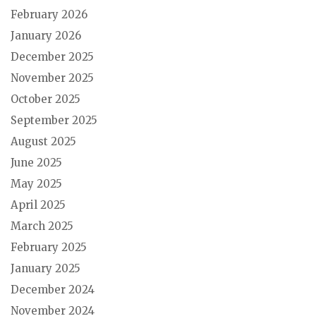
February 2026
January 2026
December 2025
November 2025
October 2025
September 2025
August 2025
June 2025
May 2025
April 2025
March 2025
February 2025
January 2025
December 2024
November 2024