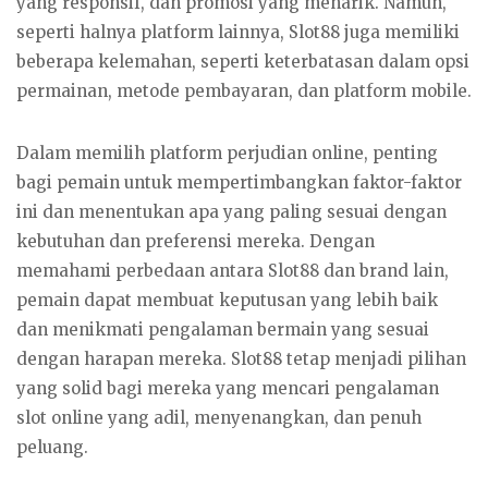
yang responsif, dan promosi yang menarik. Namun,
seperti halnya platform lainnya, Slot88 juga memiliki
beberapa kelemahan, seperti keterbatasan dalam opsi
permainan, metode pembayaran, dan platform mobile.
Dalam memilih platform perjudian online, penting
bagi pemain untuk mempertimbangkan faktor-faktor
ini dan menentukan apa yang paling sesuai dengan
kebutuhan dan preferensi mereka. Dengan
memahami perbedaan antara Slot88 dan brand lain,
pemain dapat membuat keputusan yang lebih baik
dan menikmati pengalaman bermain yang sesuai
dengan harapan mereka. Slot88 tetap menjadi pilihan
yang solid bagi mereka yang mencari pengalaman
slot online yang adil, menyenangkan, dan penuh
peluang.