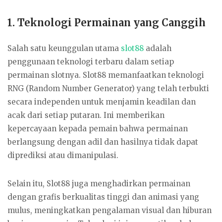
1. Teknologi Permainan yang Canggih
Salah satu keunggulan utama
slot88
adalah
penggunaan teknologi terbaru dalam setiap
permainan slotnya. Slot88 memanfaatkan teknologi
RNG (Random Number Generator) yang telah terbukti
secara independen untuk menjamin keadilan dan
acak dari setiap putaran. Ini memberikan
kepercayaan kepada pemain bahwa permainan
berlangsung dengan adil dan hasilnya tidak dapat
diprediksi atau dimanipulasi.
Selain itu, Slot88 juga menghadirkan permainan
dengan grafis berkualitas tinggi dan animasi yang
mulus, meningkatkan pengalaman visual dan hiburan