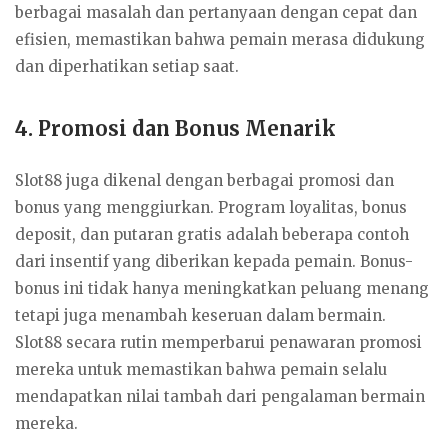
berbagai masalah dan pertanyaan dengan cepat dan
efisien, memastikan bahwa pemain merasa didukung
dan diperhatikan setiap saat.
4. Promosi dan Bonus Menarik
Slot88 juga dikenal dengan berbagai promosi dan
bonus yang menggiurkan. Program loyalitas, bonus
deposit, dan putaran gratis adalah beberapa contoh
dari insentif yang diberikan kepada pemain. Bonus-
bonus ini tidak hanya meningkatkan peluang menang
tetapi juga menambah keseruan dalam bermain.
Slot88 secara rutin memperbarui penawaran promosi
mereka untuk memastikan bahwa pemain selalu
mendapatkan nilai tambah dari pengalaman bermain
mereka.