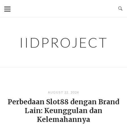
Skip
to
content
IIDPROJECT
AUGUST 22, 2024
Perbedaan Slot88 dengan Brand
Lain: Keunggulan dan
Kelemahannya