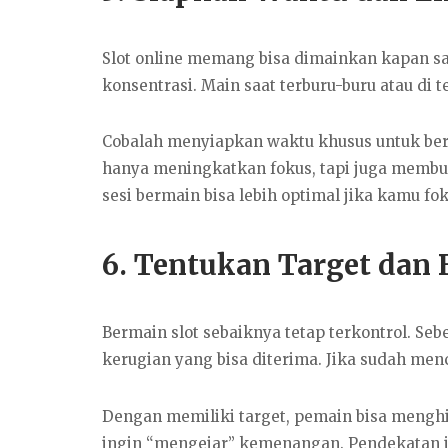
Slot online memang bisa dimainkan kapan s
konsentrasi. Main saat terburu-buru atau di
Cobalah menyiapkan waktu khusus untuk ber
hanya meningkatkan fokus, tapi juga memb
sesi bermain bisa lebih optimal jika kamu f
6. Tentukan Target dan
Bermain slot sebaiknya tetap terkontrol. Seb
kerugian yang bisa diterima. Jika sudah menc
Dengan memiliki target, pemain bisa mengh
ingin “mengejar” kemenangan. Pendekatan 