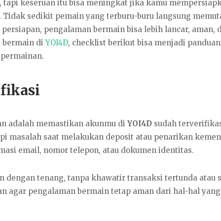
tapi keseruan itu bisa meningkat jika kamu mempersiapk
. Tidak sedikit pemain yang terburu-buru langsung memut
persiapan, pengalaman bermain bisa lebih lancar, aman, 
g bermain di
YOI4D
, checklist berikut bisa menjadi panduan
i permainan.
fikasi
kan adalah memastikan akunmu di
YOI4D
sudah terverifikas
api masalah saat melakukan deposit atau penarikan keme
masi email, nomor telepon, atau dokumen identitas.
n dengan tenang, tanpa khawatir transaksi tertunda atau 
an agar pengalaman bermain tetap aman dari hal-hal yang