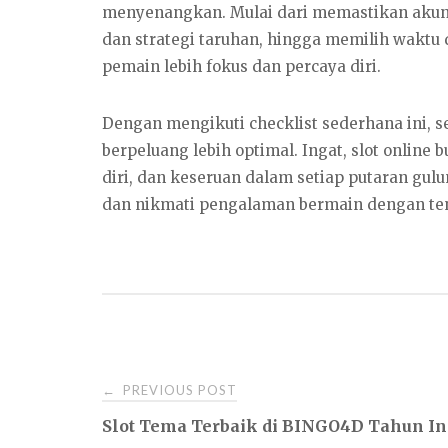
menyenangkan. Mulai dari memastikan akun 
dan strategi taruhan, hingga memilih wakt
pemain lebih fokus dan percaya diri.
Dengan mengikuti checklist sederhana ini, s
berpeluang lebih optimal. Ingat, slot online 
diri, dan keseruan dalam setiap putaran gulu
dan nikmati pengalaman bermain dengan t
Post
PREVIOUS POST
←
Slot Tema Terbaik di BINGO4D Tahun In
navigation