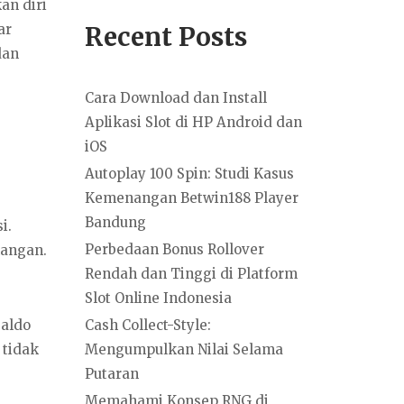
an diri
Recent Posts
ar
dan
Cara Download dan Install
Aplikasi Slot di HP Android dan
iOS
Autoplay 100 Spin: Studi Kasus
Kemenangan Betwin188 Player
Bandung
i.
Perbedaan Bonus Rollover
nangan.
Rendah dan Tinggi di Platform
Slot Online Indonesia
Cash Collect-Style:
saldo
Mengumpulkan Nilai Selama
 tidak
Putaran
Memahami Konsep RNG di