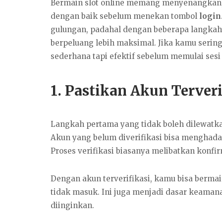
Bermain slot online memang menyenangkan, 
dengan baik sebelum menekan tombol
login
gulungan, padahal dengan beberapa langkah 
berpeluang lebih maksimal. Jika kamu serin
sederhana tapi efektif sebelum memulai ses
1. Pastikan Akun Terveri
Langkah pertama yang tidak boleh dilewat
Akun yang belum diverifikasi bisa menghad
Proses verifikasi biasanya melibatkan konfir
Dengan akun terverifikasi, kamu bisa bermai
tidak masuk. Ini juga menjadi dasar keaman
diinginkan.