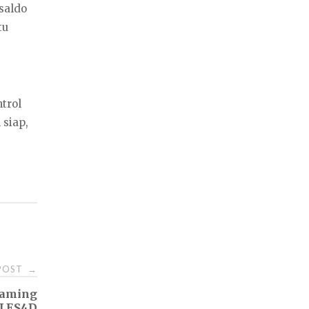
saldo
tu
ntrol
 siap,
 POST
→
gaming
OLES4D