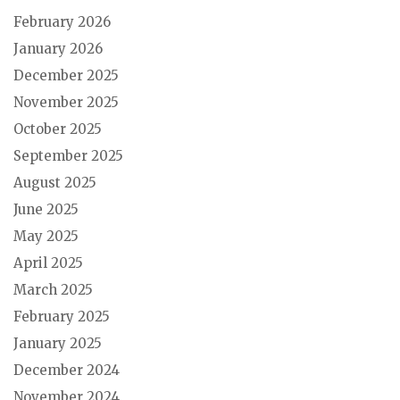
February 2026
January 2026
December 2025
November 2025
October 2025
September 2025
August 2025
June 2025
May 2025
April 2025
March 2025
February 2025
January 2025
December 2024
November 2024