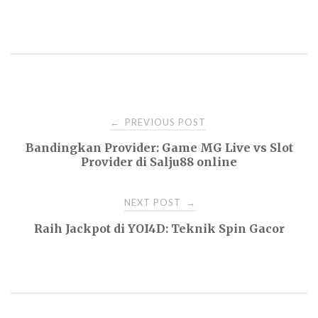
Post
PREVIOUS POST
←
Bandingkan Provider: Game MG Live vs Slot
navigation
Provider di Salju88 online
NEXT POST
→
Raih Jackpot di YOI4D: Teknik Spin Gacor