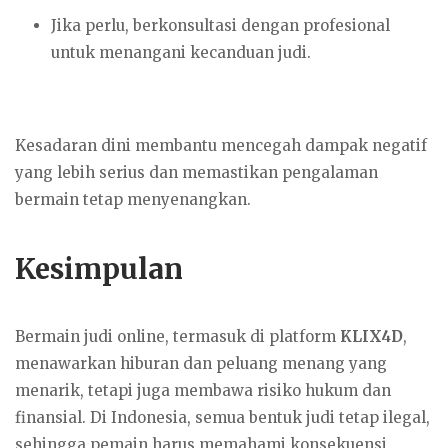
Jika perlu, berkonsultasi dengan profesional
untuk menangani kecanduan judi.
Kesadaran dini membantu mencegah dampak negatif
yang lebih serius dan memastikan pengalaman
bermain tetap menyenangkan.
Kesimpulan
Bermain judi online, termasuk di platform
KLIX4D
,
menawarkan hiburan dan peluang menang yang
menarik, tetapi juga membawa risiko hukum dan
finansial. Di Indonesia, semua bentuk judi tetap ilegal,
sehingga pemain harus memahami konsekuensi