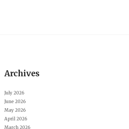
Archives
July 2026
June 2026
May 2026
April 2026
March 2026