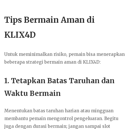
Tips Bermain Aman di
KLIX4D
Untuk meminimalkan risiko, pemain bisa menerapkan
beberapa strategi bermain aman di KLIX4D:
1. Tetapkan Batas Taruhan dan
Waktu Bermain
Menentukan batas taruhan harian atau mingguan
membantu pemain mengontrol pengeluaran. Begitu
juga dengan durasi bermain; jangan sampai slot