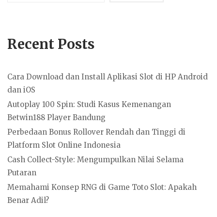
Recent Posts
Cara Download dan Install Aplikasi Slot di HP Android
dan iOS
Autoplay 100 Spin: Studi Kasus Kemenangan
Betwin188 Player Bandung
Perbedaan Bonus Rollover Rendah dan Tinggi di
Platform Slot Online Indonesia
Cash Collect-Style: Mengumpulkan Nilai Selama
Putaran
Memahami Konsep RNG di Game Toto Slot: Apakah
Benar Adil?