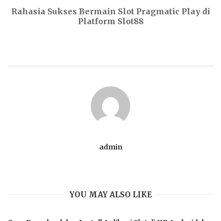
Rahasia Sukses Bermain Slot Pragmatic Play di
Platform Slot88
admin
YOU MAY ALSO LIKE