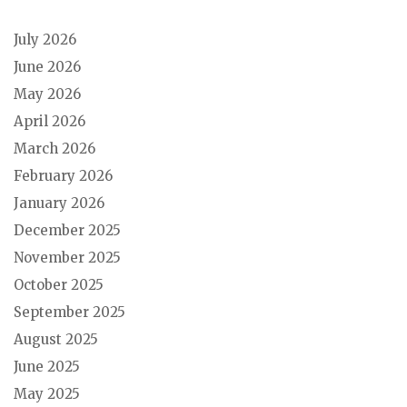
July 2026
June 2026
May 2026
April 2026
March 2026
February 2026
January 2026
December 2025
November 2025
October 2025
September 2025
August 2025
June 2025
May 2025