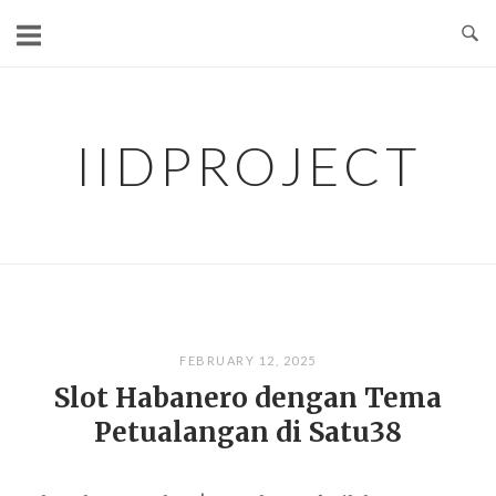
Skip
to
content
IIDPROJECT
FEBRUARY 12, 2025
Slot Habanero dengan Tema
Petualangan di Satu38