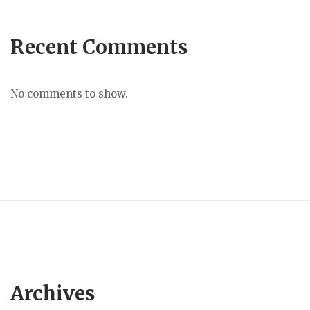
Recent Comments
No comments to show.
Archives