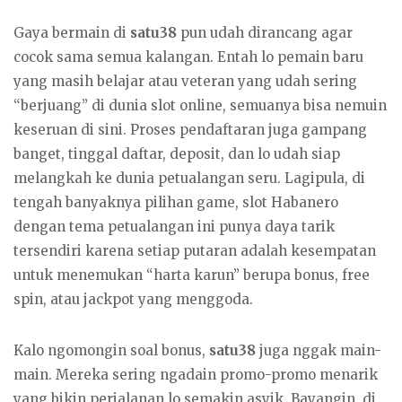
Gaya bermain di
satu38
pun udah dirancang agar
cocok sama semua kalangan. Entah lo pemain baru
yang masih belajar atau veteran yang udah sering
“berjuang” di dunia slot online, semuanya bisa nemuin
keseruan di sini. Proses pendaftaran juga gampang
banget, tinggal daftar, deposit, dan lo udah siap
melangkah ke dunia petualangan seru. Lagipula, di
tengah banyaknya pilihan game, slot Habanero
dengan tema petualangan ini punya daya tarik
tersendiri karena setiap putaran adalah kesempatan
untuk menemukan “harta karun” berupa bonus, free
spin, atau jackpot yang menggoda.
Kalo ngomongin soal bonus,
satu38
juga nggak main-
main. Mereka sering ngadain promo-promo menarik
yang bikin perjalanan lo semakin asyik. Bayangin, di