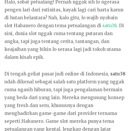
Halo, sobat petualang! Pernah nggak sih lo ngerasa
pengen lari dari rutinitas, kayak lagi cari harta karun
di hutan belantara? Nah, kalo gitu, lo wajib nyobain
slot Habanero dengan tema petualangan di
satu38
. Di
sini, dunia slot nggak cuma tentang putaran dan
angka, tapi juga tentang cerita, tantangan, dan
keajaiban yang bikin lo serasa lagi jadi tokoh utama
dalam kisah epik.
Di tengah geliat pasar judi online di Indonesia,
satu38
udah dikenal sebagai salah satu platform yang nggak
cuma ngasih hiburan, tapi juga pengalaman bermain
yang beda dari yang lain. Mereka mengusung konsep
yang fresh dan seru, khususnya dengan
menghadirkan game-game dari provider ternama
seperti Habanero. Game slot mereka punya tema
petualangan yang kental, lengkap dengan latar