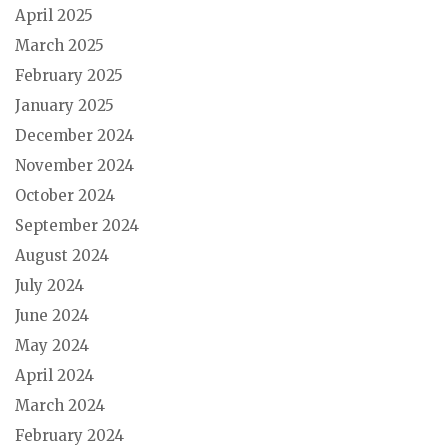
April 2025
March 2025
February 2025
January 2025
December 2024
November 2024
October 2024
September 2024
August 2024
July 2024
June 2024
May 2024
April 2024
March 2024
February 2024