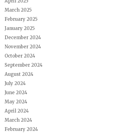
April 2025
March 2025
February 2025
January 2025
December 2024
November 2024
October 2024
September 2024
August 2024
July 2024
June 2024
May 2024
April 2024
March 2024
February 2024