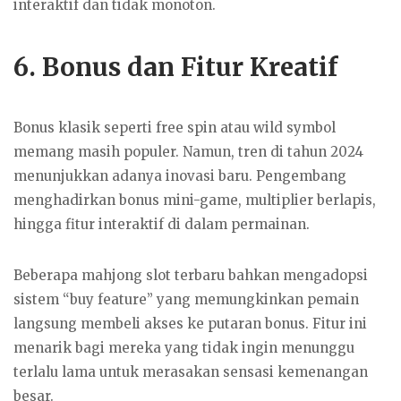
interaktif dan tidak monoton.
6. Bonus dan Fitur Kreatif
Bonus klasik seperti free spin atau wild symbol
memang masih populer. Namun, tren di tahun 2024
menunjukkan adanya inovasi baru. Pengembang
menghadirkan bonus mini-game, multiplier berlapis,
hingga fitur interaktif di dalam permainan.
Beberapa mahjong slot terbaru bahkan mengadopsi
sistem “buy feature” yang memungkinkan pemain
langsung membeli akses ke putaran bonus. Fitur ini
menarik bagi mereka yang tidak ingin menunggu
terlalu lama untuk merasakan sensasi kemenangan
besar.