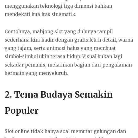
menggunakan teknologi tiga dimensi bahkan
mendekati kualitas sinematik.
Contohnya, mahjong slot yang dulunya tampil
sederhana kini hadir dengan grafis lebih detail, warna
yang tajam, serta animasi halus yang membuat
simbol-simbol ubin terasa hidup. Visual bukan lagi
sekadar pemanis, melainkan bagian dari pengalaman
bermain yang menyeluruh.
2. Tema Budaya Semakin
Populer
Slot online tidak hanya soal memutar gulungan dan