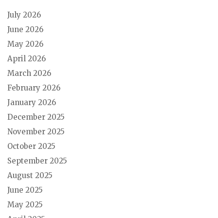
July 2026
June 2026
May 2026
April 2026
March 2026
February 2026
January 2026
December 2025
November 2025
October 2025
September 2025
August 2025
June 2025
May 2025