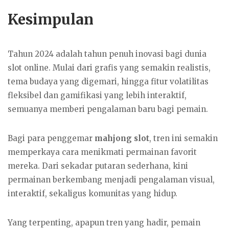
Kesimpulan
Tahun 2024 adalah tahun penuh inovasi bagi dunia
slot online. Mulai dari grafis yang semakin realistis,
tema budaya yang digemari, hingga fitur volatilitas
fleksibel dan gamifikasi yang lebih interaktif,
semuanya memberi pengalaman baru bagi pemain.
Bagi para penggemar
mahjong slot
, tren ini semakin
memperkaya cara menikmati permainan favorit
mereka. Dari sekadar putaran sederhana, kini
permainan berkembang menjadi pengalaman visual,
interaktif, sekaligus komunitas yang hidup.
Yang terpenting, apapun tren yang hadir, pemain