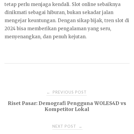
tetap perlu menjaga kendali. Slot online sebaiknya
dinikmati sebagai hiburan, bukan sekadar jalan
mengejar keuntungan. Dengan sikap bijak, tren slot di
2024 bisa memberikan pengalaman yang seru,
menyenangkan, dan penuh kejutan.
Post
PREVIOUS POST
←
Riset Pasar: Demografi Pengguna WOLES4D vs
navigation
Kompetitor Lokal
NEXT POST
→