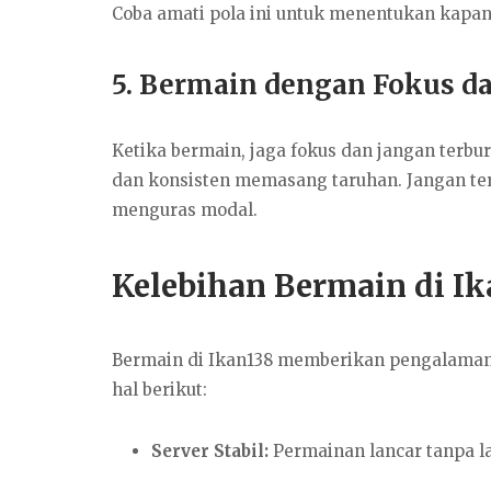
Coba amati pola ini untuk menentukan kapa
5. Bermain dengan Fokus da
Ketika bermain, jaga fokus dan jangan terbur
dan konsisten memasang taruhan. Jangan ter
menguras modal.
Kelebihan Bermain di I
Bermain di Ikan138 memberikan pengalaman 
hal berikut:
Server Stabil:
Permainan lancar tanpa l