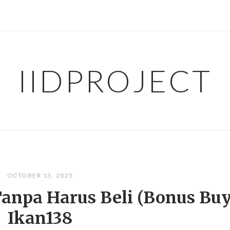
IIDPROJECT
OCTOBER 13, 2025
Tanpa Harus Beli (Bonus Buy
Ikan138