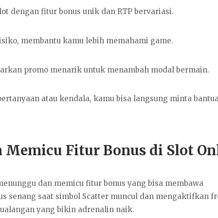
ot dengan fitur bonus unik dan RTP bervariasi.
risiko, membantu kamu lebih memahami game.
warkan promo menarik untuk menambah modal bermain.
ertanyaan atau kendala, kamu bisa langsung minta bantua
 Memicu Fitur Bonus di Slot On
h menunggu dan memicu fitur bonus yang bisa membawa
s senang saat simbol Scatter muncul dan mengaktifkan fr
tualangan yang bikin adrenalin naik.