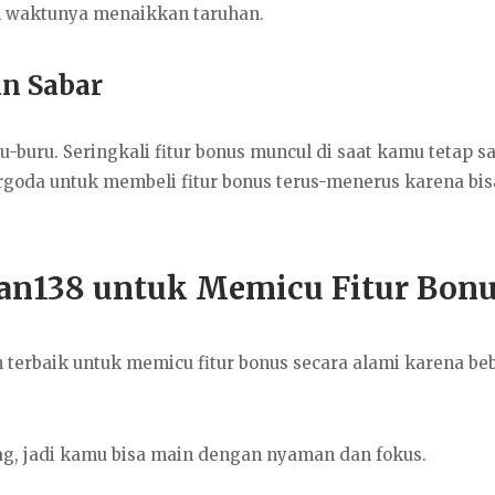
n waktunya menaikkan taruhan.
n Sabar
u-buru. Seringkali fitur bonus muncul di saat kamu tetap s
goda untuk membeli fitur bonus terus-menerus karena bis
kan138 untuk Memicu Fitur Bon
terbaik untuk memicu fitur bonus secara alami karena be
ag, jadi kamu bisa main dengan nyaman dan fokus.