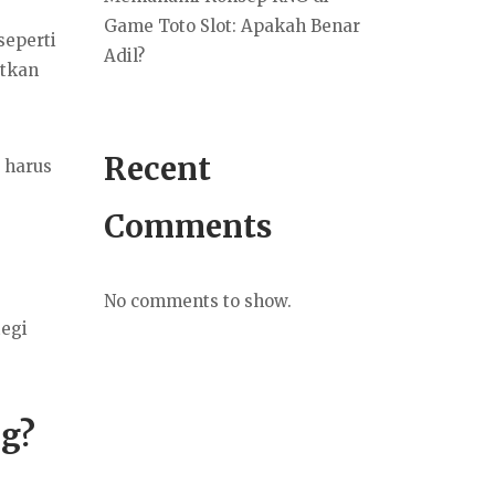
Game Toto Slot: Apakah Benar
seperti
Adil?
atkan
Recent
 harus
Comments
No comments to show.
tegi
ng?