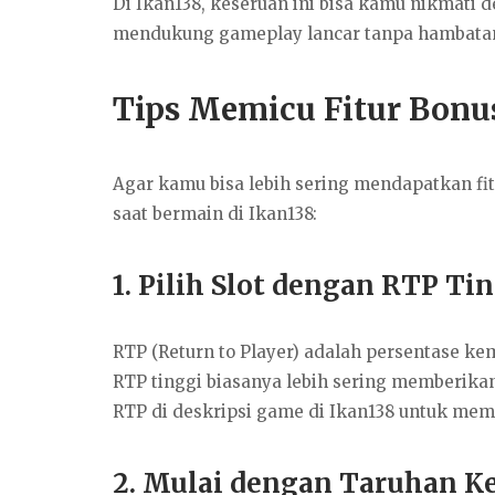
Di Ikan138, keseruan ini bisa kamu nikmati d
mendukung gameplay lancar tanpa hambata
Tips Memicu Fitur Bonus
Agar kamu bisa lebih sering mendapatkan fitu
saat bermain di Ikan138:
1. Pilih Slot dengan RTP Ti
RTP (Return to Player) adalah persentase k
RTP tinggi biasanya lebih sering memberikan
RTP di deskripsi game di Ikan138 untuk mem
2. Mulai dengan Taruhan Ke