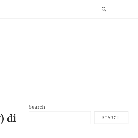
Search
) di
SEARCH