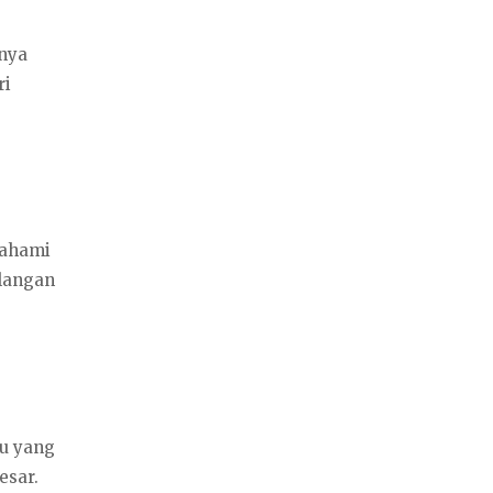
lnya
ri
mahami
ilangan
tu yang
esar.